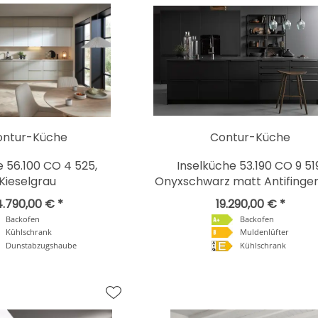
ontur-Küche
Contur-Küche
 56.100 CO 4 525,
Inselküche 53.190 CO 9 51
Kieselgrau
Onyxschwarz matt Antifinger
4.790,00 € *
19.290,00 € *
Backofen
Backofen
Kühlschrank
Muldenlüfter
Dunstabzugshaube
Kühlschrank