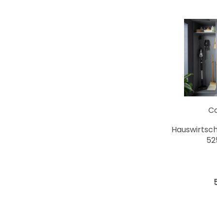
C
Hauswirtsc
52