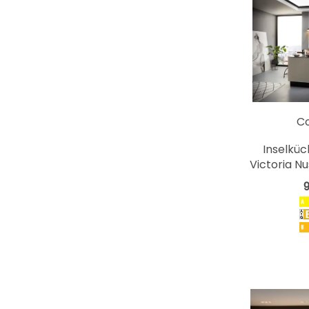
C
Inselküc
Victoria N
9