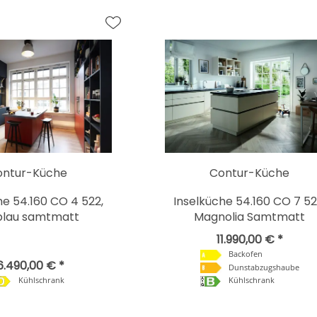
ontur-Küche
Contur-Küche
he 54.160 CO 4 522,
Inselküche 54.160 CO 7 52
blau samtmatt
Magnolia Samtmatt
11.990,00 € *
Backofen
6.490,00 € *
Dunstabzugshaube
Kühlschrank
Kühlschrank