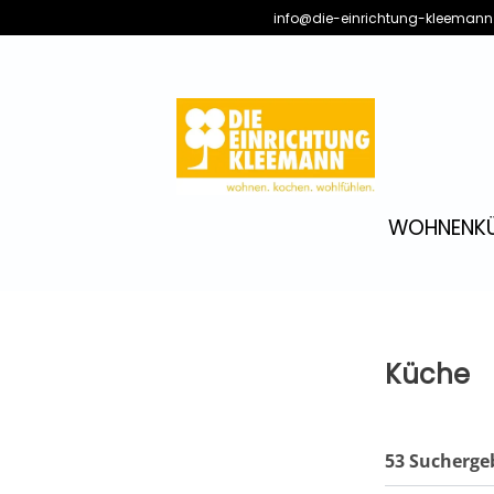
info@die-einrichtung-kleemann
WOHNEN
K
Küche
53 Sucherge