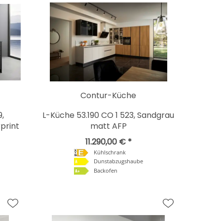
Contur-Küche
9,
L-Küche 53.190 CO 1 523, Sandgrau
print
matt AFP
11.290,00 € *
Kühlschrank
Dunstabzugshaube
Backofen