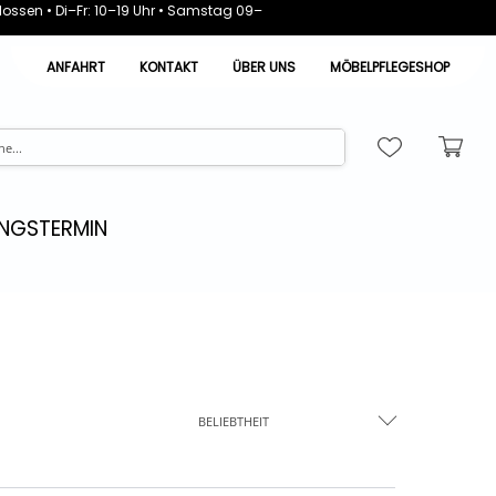
ossen • Di–Fr: 10–19 Uhr • Samstag 09–
ANFAHRT
KONTAKT
ÜBER UNS
MÖBELPFLEGESHOP
NGSTERMIN
BELIEBTHEIT