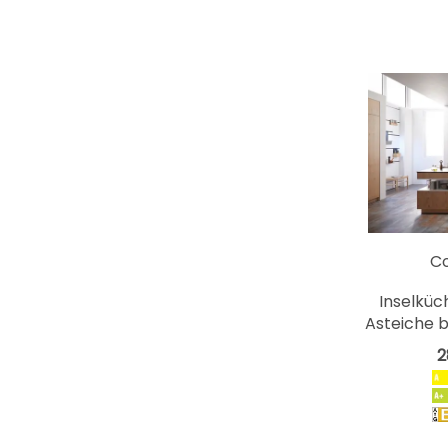
C
Inselküc
Asteiche b
2