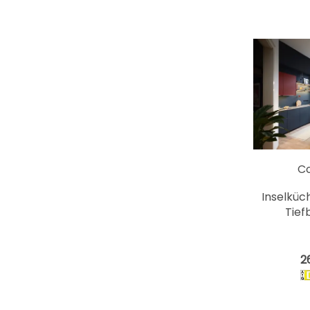
C
Inselküc
Tief
2