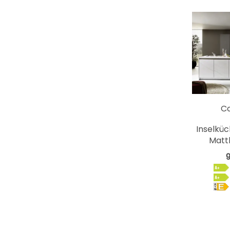
C
Inselküc
Matt
9