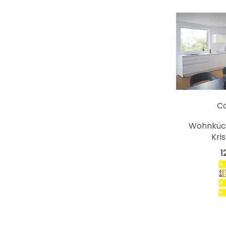
C
Wohnküch
Kri
1