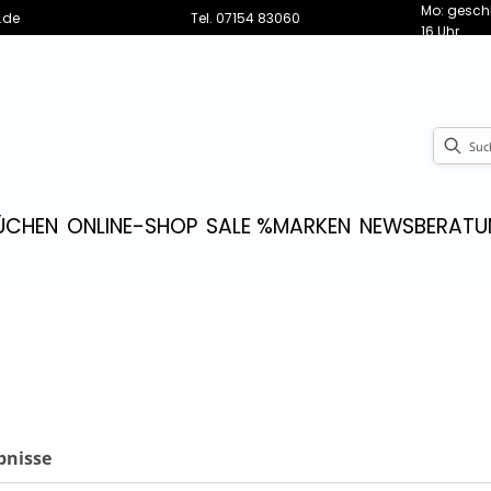
Mo: geschl
.de
Tel.
07154 83060
16 Uhr
ÜCHEN
ONLINE-SHOP
SALE %
MARKEN
NEWS
BERATU
bnisse