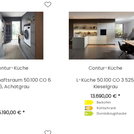
ontur-Küche
Contur-Küche
haftsraum 50.100 CO 6
L-Küche 50.100 CO 3 525
5, Achatgrau
Kieselgrau
13.690,00 € *
Backofen
Kühlschrank
5.190,00 € *
Dunstabzugshaube