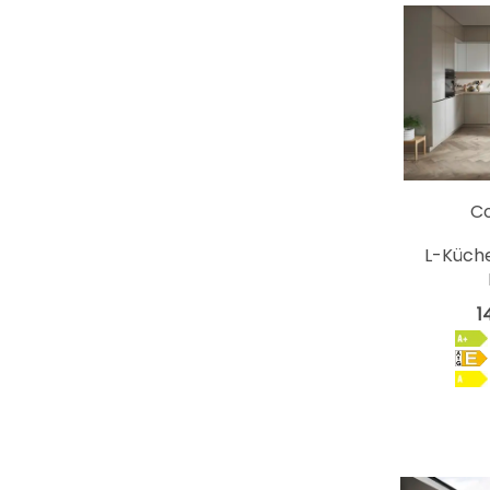
C
L-Küche
1