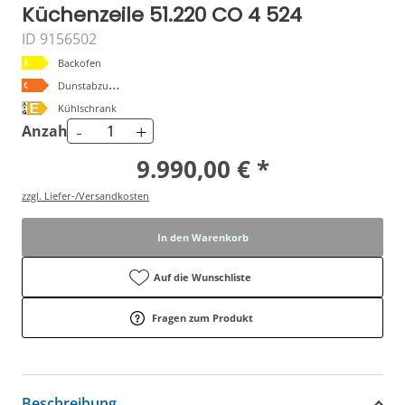
Küchenzeile 51.220 CO 4 524
ID 9156502
Backofen
D
unstabzugshaube
Kühlschrank
-
+
Anzahl
9.990,00 € *
zzgl. Liefer-/Versandkosten
In den Warenkorb
Auf die Wunschliste
Fragen zum Produkt
Beschreibung