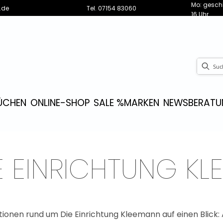
Mo: geschl
.de
Tel.
07154 83060
16 Uhr
ÜCHEN
ONLINE-SHOP
SALE %
MARKEN
NEWS
BERATU
E EINRICHTUNG K
mationen rund um Die Einrichtung Kleemann auf einen Blick: