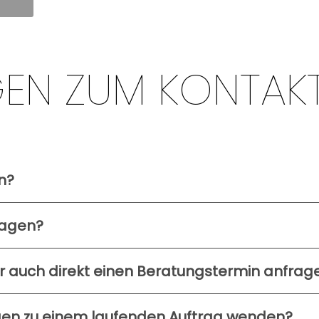
GEN ZUM KONTAK
n?
 telefonisch. Alternativ können Sie uns über das Kontaktfo
ragen?
ein bis zwei Werktagen zu beantworten. Wenn es einmal etw
r auch direkt einen Beratungstermin anfrag
ema Sie beraten werden möchten und wann es Ihnen zeitlich
gen zu einem laufenden Auftrag wenden?