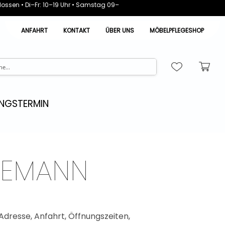
ossen • Di–Fr: 10–19 Uhr • Samstag 09–
ANFAHRT
KONTAKT
ÜBER UNS
MÖBELPFLEGESHOP
NGSTERMIN
LEEMANN
 Adresse, Anfahrt, Öffnungszeiten,