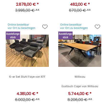
2.878,00 € *
482,00 € *
3.998,00 € **
670,00 € **
Online bestellbar
Online bestellbar
vor Ort zu besichtigen
vor Ort zu besichtigen
6-er Set Stuhl Faye von KFF
Willisau
Esstisch Capri von Willisau
4.381,00 € *
5.744,00 € *
6.002,00 € **
8.206,00 € **