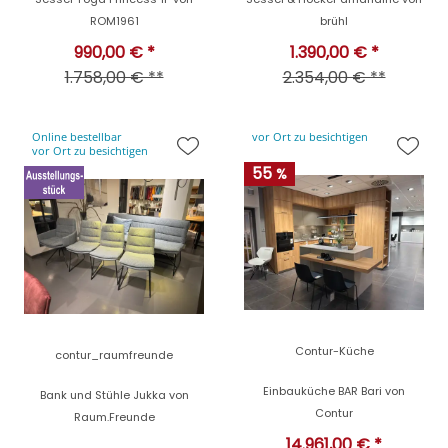
ROM1961
brühl
990,00 € *
1.390,00 € *
1.758,00 € **
2.354,00 € **
Online bestellbar
vor Ort zu besichtigen
vor Ort zu besichtigen
55
%
Contur-Küche
contur_raumfreunde
Einbauküche BAR Bari von
Bank und Stühle Jukka von
Contur
Raum.Freunde
14.961,00 € *