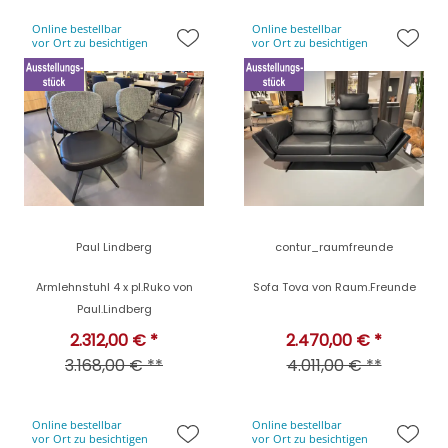
Online bestellbar
Online bestellbar
vor Ort zu besichtigen
vor Ort zu besichtigen
Paul Lindberg
contur_raumfreunde
Armlehnstuhl 4 x pl.Ruko von
Sofa Tova von Raum.Freunde
Paul.Lindberg
2.312,00 € *
2.470,00 € *
3.168,00 € **
4.011,00 € **
Online bestellbar
Online bestellbar
vor Ort zu besichtigen
vor Ort zu besichtigen