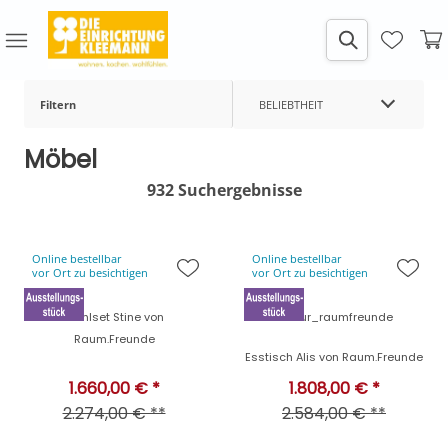
Filtern
BELIEBTHEIT
Möbel
932 Suchergebnisse
Online bestellbar
Online bestellbar
vor Ort zu besichtigen
vor Ort zu besichtigen
Stuhlset Stine von
contur_raumfreunde
Raum.Freunde
Esstisch Alis von Raum.Freunde
1.660,00 € *
1.808,00 € *
2.274,00 € **
2.584,00 € **