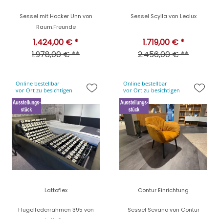
Sessel mit Hocker Unn von
Sessel Scylla von Leolux
Raum.Freunde
1.424,00 € *
1.719,00 € *
1.978,00 € **
2.456,00 € **
Online bestellbar
Online bestellbar
vor Ort zu besichtigen
vor Ort zu besichtigen
Lattoflex
Contur Einrichtung
Flügelfederrahmen 395 von
Sessel Sevano von Contur