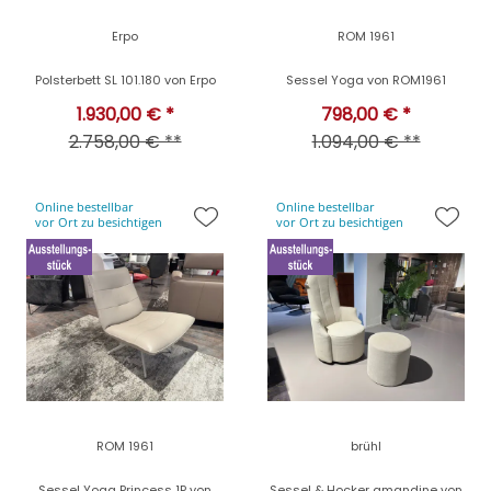
Erpo
ROM 1961
Polsterbett SL 101.180 von Erpo
Sessel Yoga von ROM1961
1.930,00 € *
798,00 € *
2.758,00 € **
1.094,00 € **
Online bestellbar
Online bestellbar
vor Ort zu besichtigen
vor Ort zu besichtigen
ROM 1961
brühl
Sessel Yoga Princess 1P von
Sessel & Hocker amandine von