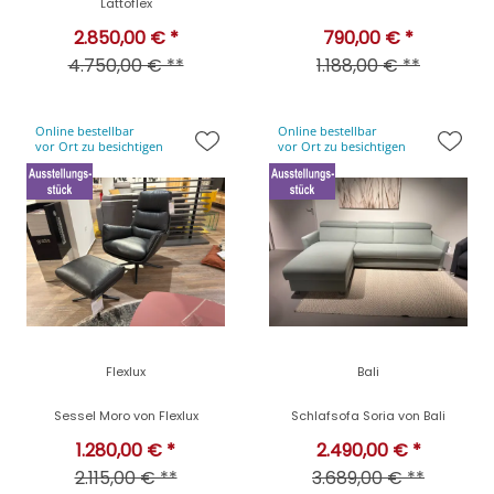
Lattoflex
2.850,00 € *
790,00 € *
4.750,00 € **
1.188,00 € **
Online bestellbar
Online bestellbar
vor Ort zu besichtigen
vor Ort zu besichtigen
Flexlux
Bali
Sessel Moro von Flexlux
Schlafsofa Soria von Bali
1.280,00 € *
2.490,00 € *
2.115,00 € **
3.689,00 € **