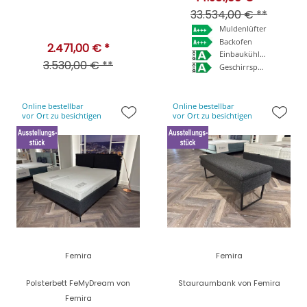
33.534,00 € **
Muldenlüfter
Backofen
2.471,00 € *
Einbaukühlschrank
3.530,00 € **
Geschirrspüler
Online bestellbar
Online bestellbar
vor Ort zu besichtigen
vor Ort zu besichtigen
Femira
Femira
Polsterbett FeMyDream von
Stauraumbank von Femira
Femira