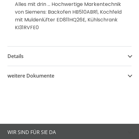
Alles mit drin ... Hochwertige Markentechnik
von Siemens: Backofen HB510ABR1, Kochfeld
mit Muldenlüfter ED811HQ26E, Kühlschrank
KI31RVFE0
Details
weitere Dokumente
WIR SIND FÜR SIE DA