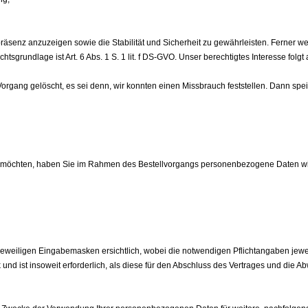
präsenz anzuzeigen sowie die Stabilität und Sicherheit zu gewährleisten. Ferner w
chtsgrundlage ist Art. 6 Abs. 1 S. 1 lit. f DS-GVO. Unser berechtigtes Interesse 
gang gelöscht, es sei denn, wir konnten einen Missbrauch feststellen. Dann speic
n möchten, haben Sie im Rahmen des Bestellvorgangs personenbezogene Daten w
jeweiligen Eingabemasken ersichtlich, wobei die notwendigen Pflichtangaben jewe
 und ist insoweit erforderlich, als diese für den Abschluss des Vertrages und die A