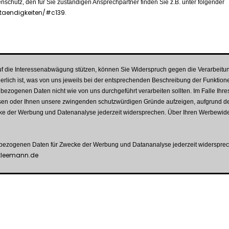
nschutz, den für Sie zuständigen Ansprechpartner finden Sie z.B. unter folgender
taendigkeiten/#c139.
 die Interessenabwägung stützen, können Sie Widerspruch gegen die Verarbeitung 
rderlich ist, was von uns jeweils bei der entsprechenden Beschreibung der Funktio
bezogenen Daten nicht wie von uns durchgeführt verarbeiten sollten. Im Falle Ih
en oder Ihnen unsere zwingenden schutzwürdigen Gründe aufzeigen, aufgrund derer
ke der Werbung und Datenanalyse jederzeit widersprechen. Über Ihren Werbewide
enbezogenen Daten für Zwecke der Werbung und Datananalyse jederzeit widerspre
kleemann.de