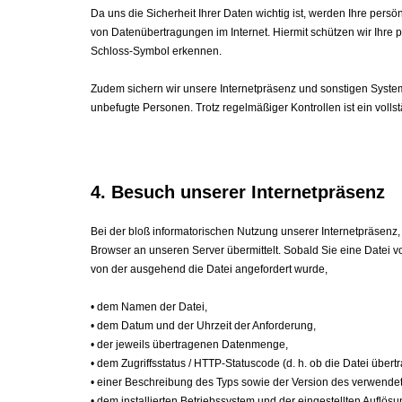
Da uns die Sicherheit Ihrer Daten wichtig ist, werden Ihre pers
von Datenübertragungen im Internet. Hiermit schützen wir Ihre 
Schloss-Symbol erkennen.
Zudem sichern wir unsere Internetpräsenz und sonstigen System
unbefugte Personen. Trotz regelmäßiger Kontrollen ist ein volls
4. Besuch unserer Internetpräsenz
Bei der bloß informatorischen Nutzung unserer Internetpräsenz,
Browser an unseren Server übermittelt. Sobald Sie eine Datei v
von der ausgehend die Datei angefordert wurde,
• dem Namen der Datei,
• dem Datum und der Uhrzeit der Anforderung,
• der jeweils übertragenen Datenmenge,
• dem Zugriffsstatus / HTTP-Statuscode (d. h. ob die Datei übe
• einer Beschreibung des Typs sowie der Version des verwend
• dem installierten Betriebssystem und der eingestellten Auflös