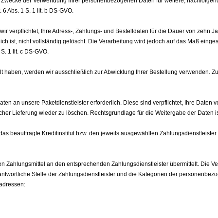
m Zwecke der Verwendung Ihrer personenbezogenen Daten für weitere, nachfolge
. 6 Abs. 1 S. 1 lit. b DS-GVO.
ir verpflichtet, Ihre Adress-, Zahlungs- und Bestelldaten für die Dauer von zehn
ch ist, nicht vollständig gelöscht. Die Verarbeitung wird jedoch auf das Maß einge
 S. 1 lit. c DS-GVO.
telt haben, werden wir ausschließlich zur Abwicklung Ihrer Bestellung verwenden. 
daten an unsere Paketdienstleister erforderlich. Diese sind verpflichtet, Ihre Date
her Lieferung wieder zu löschen. Rechtsgrundlage für die Weitergabe der Daten ist 
as beauftragte Kreditinstitut bzw. den jeweils ausgewählten Zahlungsdienstleiste
Zahlungsmittel an den entsprechenden Zahlungsdienstleister übermittelt. Die Ver
antwortliche Stelle der Zahlungsdienstleister und die Kategorien der personenbezo
tadressen: