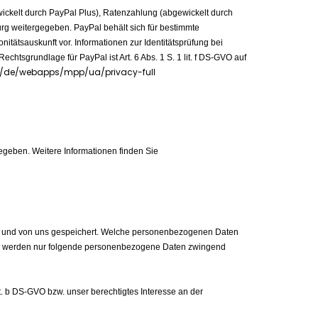
wickelt durch PayPal Plus), Ratenzahlung (abgewickelt durch
urg weitergegeben. PayPal behält sich für bestimmte
tätsauskunft vor. Informationen zur Identitätsprüfung bei
htsgrundlage für PayPal ist Art. 6 Abs. 1 S. 1 lit. f DS-GVO auf
/de/webapps/mpp/ua/privacy-full
geben. Weitere Informationen finden Sie
en und von uns gespeichert. Welche personenbezogenen Daten
ail werden nur folgende personenbezogene Daten zwingend
it. b DS-GVO bzw. unser berechtigtes Interesse an der