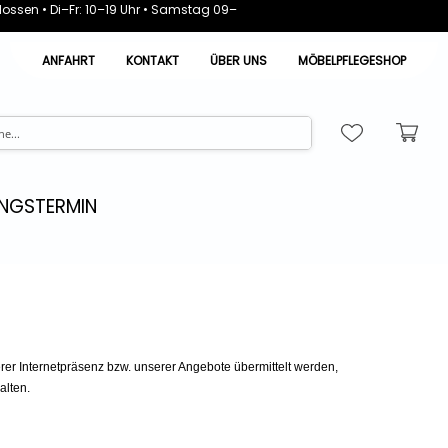
ossen • Di–Fr: 10–19 Uhr • Samstag 09–
ANFAHRT
KONTAKT
ÜBER UNS
MÖBELPFLEGESHOP
NGSTERMIN
er Internetpräsenz bzw. unserer Angebote übermittelt werden,
alten.