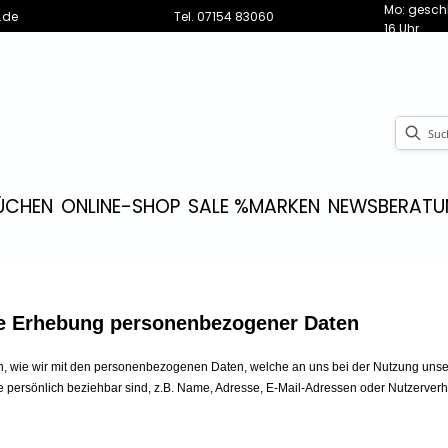
Mo: geschl
.de
Tel.
07154 83060
16 Uhr
ÜCHEN
ONLINE-SHOP
SALE %
MARKEN
NEWS
BERATU
die Erhebung personenbezogener Daten
rn, wie wir mit den personenbezogenen Daten, welche an uns bei der Nutzung unser
persönlich beziehbar sind, z.B. Name, Adresse, E-Mail-Adressen oder Nutzerverh