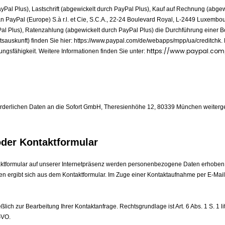
ayPal Plus), Lastschrift (abgewickelt durch PayPal Plus), Kauf auf Rechnung (abge
an PayPal (Europe) S.à r.l. et Cie, S.C.A., 22-24 Boulevard Royal, L-2449 Luxembo
 Plus), Ratenzahlung (abgewickelt durch PayPal Plus) die Durchführung einer Boni
uskunft) finden Sie hier: https://www.paypal.com/de/webapps/mpp/ua/creditchk. Rec
https://www.paypal.com
ungsfähigkeit. Weitere Informationen finden Sie unter:
orderlichen Daten an die Sofort GmbH, Theresienhöhe 12, 80339 München weiterge
oder Kontaktformular
ontaktformular auf unserer Internetpräsenz werden personenbezogene Daten erhob
den ergibt sich aus dem Kontaktformular. Im Zuge einer Kontaktaufnahme per E-M
ich zur Bearbeitung Ihrer Kontaktanfrage. Rechtsgrundlage ist Art. 6 Abs. 1 S. 1 l
-GVO.