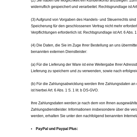
(2) Sie haben die Möglichkeit ein Kundenkonto anzulegen. Zu
widerruflich gespeichert und verarbeitet. Rechtsgrundlage ist Art
(3) Aufgrund von Vorgaben des Handels- und Steuerrechts sind w
Speicherung für den geschlossenen Vertrag nicht mehr erforderli
Verpflichtungen erforderlich ist. Rechtsgrundlage ist Art. 6 Abs. 1
(4) Die Daten, die Sie im Zuge Ihrer Bestellung an uns übermit
benannten externen Dienstleister:
(a) Für die Lieferung der Ware ist eine Weitergabe Ihrer Adress
Lieferung zu speichern und zu verwenden, sowie nach erfolgreic
(b) Für die Zahlungsabwicklung werden Ihre Zahlungsdaten an d
ist hierbei Art. 6 Abs. 1 S. 1 lit. b DS-GVO.
Ihre Zahlungsdaten werden je nach dem von Ihnen ausgewählten 
Zahlungsdienstleister. Informationen insbesondere über die ver
werden, erhalten Sie unter den nachfolgend benannten Interne
• PayPal und Paypal Plus: