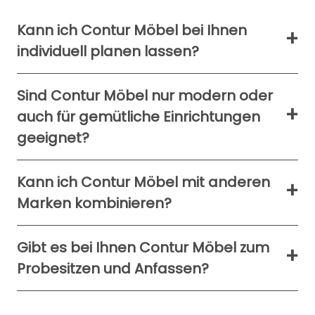
Kann ich Contur Möbel bei Ihnen
individuell planen lassen?
Viele Contur Programme lassen sich in Maßen,
Sind Contur Möbel nur modern oder
Ausführungen und Zusammenstellungen an Ihren
auch für gemütliche Einrichtungen
Raum anpassen. Wir planen mit Ihnen gemeinsam,
welche Elemente Sie benötigen.
geeignet?
Contur steht zwar für moderne, klare Formen, lässt
Kann ich Contur Möbel mit anderen
sich aber durch Wohnaccessoires, Teppiche und
Marken kombinieren?
passende Kombinationen sehr gemütlich gestalten.
Contur lässt sich gut mit anderen Herstellern
Gibt es bei Ihnen Contur Möbel zum
kombinieren. Wir achten darauf, dass Proportionen,
Probesitzen und Anfassen?
Materialien und Farben zu einem stimmigen
Gesamtbild führen.
In unserer Ausstellung können Sie ausgewählte