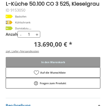
L-Küche 50.100 CO 3 525, Kieselgrau
ID 9153050
Backofen
Kühlschrank
D
unstabzugshaube
-
+
Anzahl
13.690,00 € *
zzgl. Liefer-/Versandkosten
In den Warenkorb
Auf die Wunschliste
Fragen zum Produkt
Beschreibung