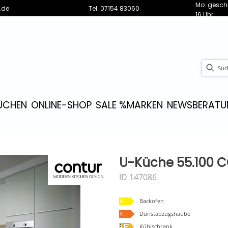
Mo: geschl
.de
Tel.
07154 83060
16 Uhr
ÜCHEN
ONLINE-SHOP
SALE %
MARKEN
NEWS
BERATU
U-Küche 55.100 CO
ID 147086
Backofen
Dunstabzugshaube
Kühlschrank