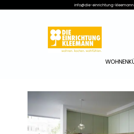
info@die-einrichtung-kleemann
WOHNEN
K