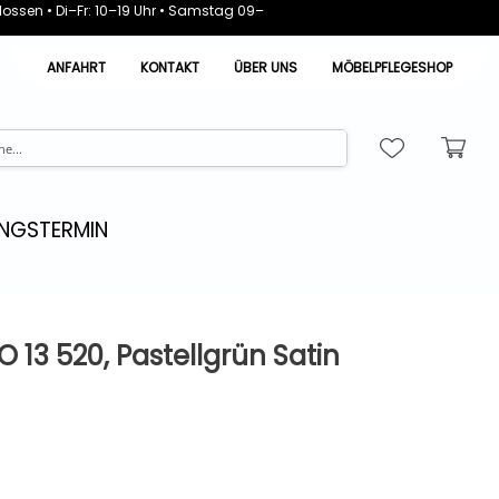
ossen • Di–Fr: 10–19 Uhr • Samstag 09–
ANFAHRT
KONTAKT
ÜBER UNS
MÖBELPFLEGESHOP
NGSTERMIN
 13 520, Pastellgrün Satin