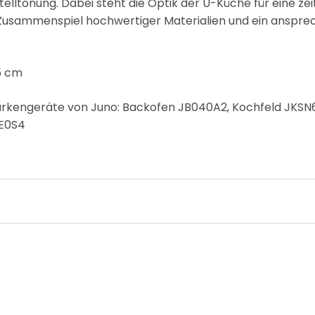
telltönung. Dabei steht die Optik der U-Küche für eine ze
usammenspiel hochwertiger Materialien und ein ansprec
65 cm
e Markengeräte von Juno: Backofen JB040A2, Kochfeld JK
2E0S4