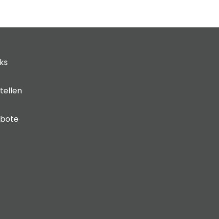
cks
tellen
ebote