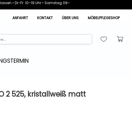
ossen • Di–Fr: 10–19 Uhr • Samstag 09–
ANFAHRT
KONTAKT
ÜBER UNS
MÖBELPFLEGESHOP
NGSTERMIN
 2 525, kristallweiß matt