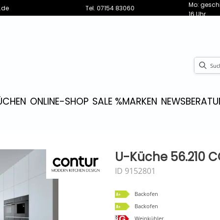
Mo: geschl
.de
Tel.
07154 83060
16 Uhr
ÜCHEN
ONLINE-SHOP
SALE %
MARKEN
NEWS
BERATU
U-Küche 56.210 CO
ID 9152801
Backofen
Backofen
Weinkühler