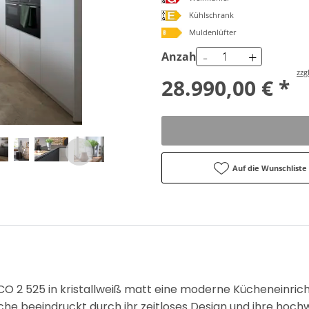
Kühlschrank
Muldenlüfter
-
+
Anzahl
zzg
28.990,00 € *
Auf die Wunschliste
CO 2 525 in kristallweiß matt eine moderne Kücheneinrich
üche beeindruckt durch ihr zeitloses Design und ihre hoch