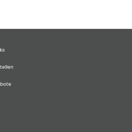
cks
tellen
ebote