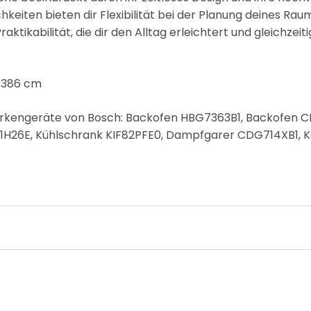
eiten bieten dir Flexibilität bei der Planung deines Ra
ktikabilität, die dir den Alltag erleichtert und gleichzeiti
x 386 cm
e Markengeräte von Bosch: Backofen HBG7363B1, Backofen
1H26E, Kühlschrank KIF82PFE0, Dampfgarer CDG714XB1, K