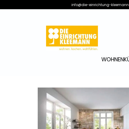
info@die-einrichtung-kleemann
WOHNEN
K