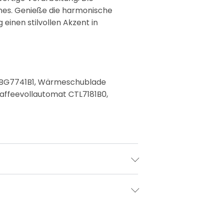
umes. Genieße die harmonische
g einen stilvollen Akzent in
 CBG7741B1, Wärmeschublade
affeevollautomat CTL7181B0,