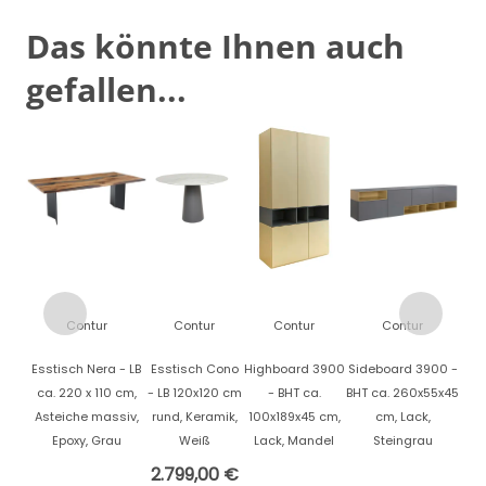
Das könnte Ihnen auch
gefallen...
Contur
Contur
Contur
Contur
Esstisch Nera - LB
Esstisch Cono
Highboard 3900
Sideboard 3900 -
ca. 220 x 110 cm,
- LB 120x120 cm
- BHT ca.
BHT ca. 260x55x45
Asteiche massiv,
rund, Keramik,
100x189x45 cm,
cm, Lack,
Epoxy, Grau
Weiß
Lack, Mandel
Steingrau
2.799,00 €