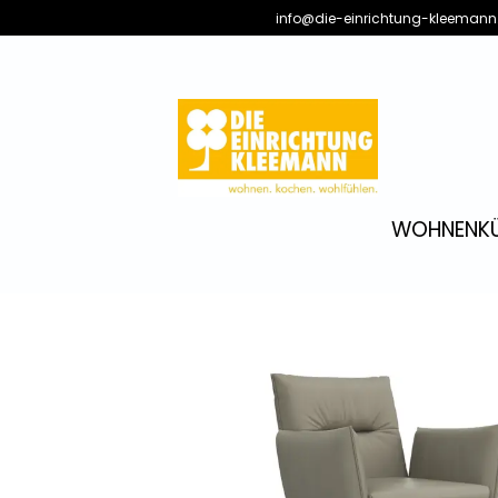
info@die-einrichtung-kleemann
WOHNEN
K