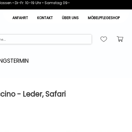
ossen • Di–Fr: 10–19 Uhr • Samstag 09–
ANFAHRT
KONTAKT
ÜBER UNS
MÖBELPFLEGESHOP
NGSTERMIN
ino - Leder, Safari