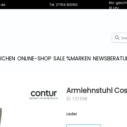
Mo: geschl
.de
Tel.
07154 83060
16 Uhr
ÜCHEN
ONLINE-SHOP
SALE %
MARKEN
NEWS
BERATU
Armlehnstuhl Cosc
ID 131598
Leder