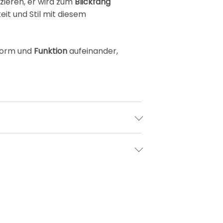
zieren, er wird zum
Blickfang
it und Stil mit diesem
 Form und
Funktion
aufeinander,