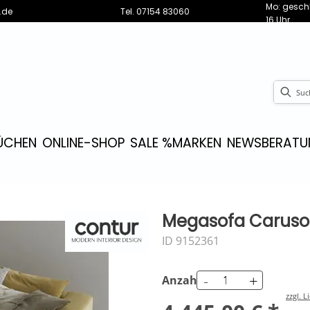
Mo: geschl
.de
Tel.
07154 83060
16 Uhr
ÜCHEN
ONLINE-SHOP
SALE %
MARKEN
NEWS
BERATU
Megasofa Caruso -
ID 9152361
-
+
Anzahl
zzgl. 