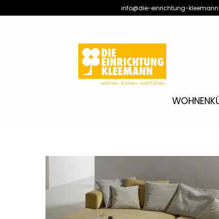
info@die-einrichtung-kleemann
WOHNEN
K