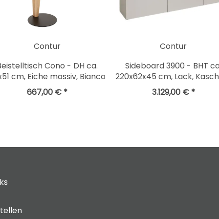
Contur
Contur
Beistelltisch Cono - DH ca.
Sideboard 3900 - BHT ca
x51 cm, Eiche massiv, Bianco
220x62x45 cm, Lack, Kasc
667,00 € *
3.129,00 € *
cks
tellen