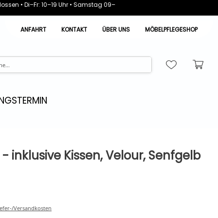
ossen • Di–Fr: 10–19 Uhr • Samstag 09–
ANFAHRT
KONTAKT
ÜBER UNS
MÖBELPFLEGESHOP
NGSTERMIN
 inklusive Kissen, Velour, Senfgelb
Liefer-/Versandkosten