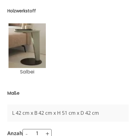
Holzwerkstoff
Salbei
Maße
L 42 cm x B 42 cm x H 51 cm x D 42 cm
-
+
Anzahl