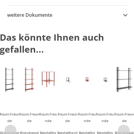
weitere Dokumente
Das könnte Ihnen auch
gefallen...
Raum.Freun
Raum.Freun
Raum.Freu
Raum.Freun
Raum.Freu
Raum.Freu
Raum.Freun
de
de
nde
de
nde
nde
de
Wandregal
Wandregal
Beistelltis
Beistelltisch
Beistelltis
Beistelltis
Wandregal