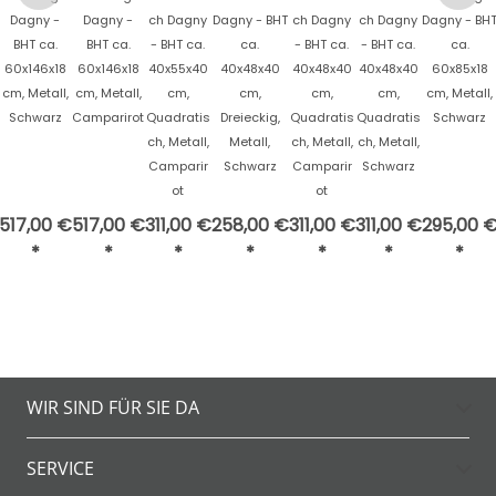
Dagny -
Dagny -
ch Dagny
Dagny - BHT
ch Dagny
ch Dagny
Dagny - BH
BHT ca.
BHT ca.
- BHT ca.
ca.
- BHT ca.
- BHT ca.
ca.
60x146x18
60x146x18
40x55x40
40x48x40
40x48x40
40x48x40
60x85x18
cm, Metall,
cm, Metall,
cm,
cm,
cm,
cm,
cm, Metall,
Schwarz
Camparirot
Quadratis
Dreieckig,
Quadratis
Quadratis
Schwarz
ch, Metall,
Metall,
ch, Metall,
ch, Metall,
Camparir
Schwarz
Camparir
Schwarz
ot
ot
517,00 €
517,00 €
311,00 €
258,00 €
311,00 €
311,00 €
295,00 
*
*
*
*
*
*
*
WIR SIND FÜR SIE DA
SERVICE