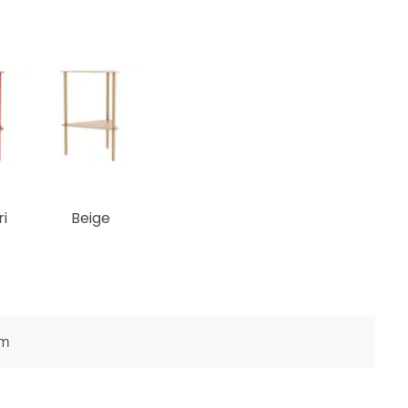
i
Beige
cm