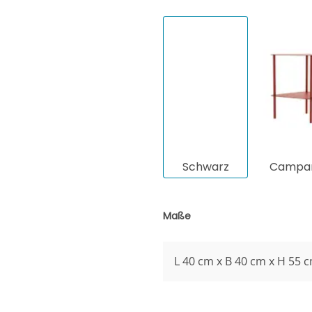
Schwarz
Campar
Maße
L 40 cm x B 40 cm x H 55 