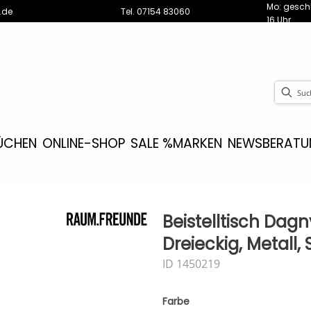
Mo: geschl
.de
Tel.
07154 83060
16 Uhr
ÜCHEN
ONLINE-SHOP
SALE %
MARKEN
NEWS
BERATU
Beistelltisch Dag
Dreieckig, Metall,
ID 1450219
Farbe