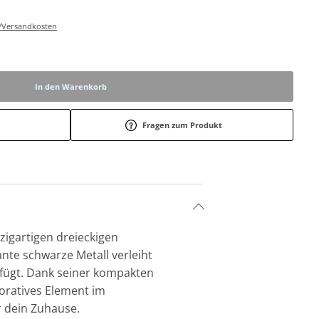
r-/Versandkosten
In den Warenkorb
Fragen zum Produkt
zigartigen dreieckigen
ante schwarze Metall verleiht
nfügt. Dank seiner kompakten
koratives Element im
r dein Zuhause.