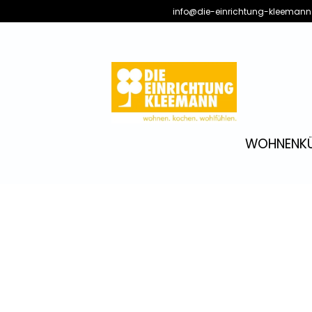
info@die-einrichtung-kleemann
WOHNEN
K