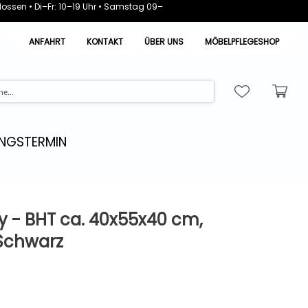
ossen • Di–Fr: 10–19 Uhr • Samstag 09–
ANFAHRT
KONTAKT
ÜBER UNS
MÖBELPFLEGESHOP
NGSTERMIN
ny - BHT ca. 40x55x40 cm,
 Schwarz