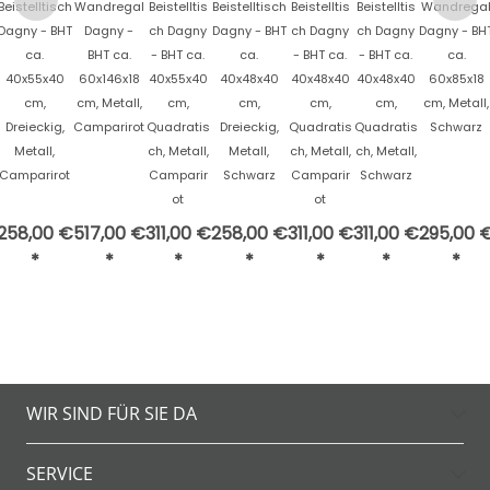
Beistelltisch
Wandregal
Beistelltis
Beistelltisch
Beistelltis
Beistelltis
Wandrega
Dagny - BHT
Dagny -
ch Dagny
Dagny - BHT
ch Dagny
ch Dagny
Dagny - BH
ca.
BHT ca.
- BHT ca.
ca.
- BHT ca.
- BHT ca.
ca.
40x55x40
60x146x18
40x55x40
40x48x40
40x48x40
40x48x40
60x85x18
cm,
cm, Metall,
cm,
cm,
cm,
cm,
cm, Metall,
Dreieckig,
Camparirot
Quadratis
Dreieckig,
Quadratis
Quadratis
Schwarz
Metall,
ch, Metall,
Metall,
ch, Metall,
ch, Metall,
Camparirot
Camparir
Schwarz
Camparir
Schwarz
ot
ot
258,00 €
517,00 €
311,00 €
258,00 €
311,00 €
311,00 €
295,00 
*
*
*
*
*
*
*
WIR SIND FÜR SIE DA
SERVICE