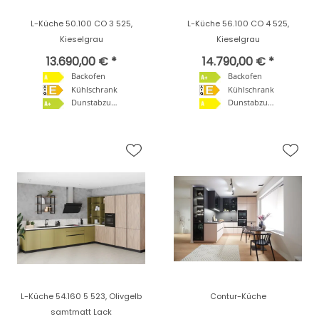
L-Küche 50.100 CO 3 525,
L-Küche 56.100 CO 4 525,
Kieselgrau
Kieselgrau
13.690,00 € *
14.790,00 € *
Backofen
Backofen
Kühlschrank
Kühlschrank
Dunstabzugshaube
Dunstabzugshaube
L-Küche 54.160 5 523, Olivgelb
Contur-Küche
samtmatt Lack