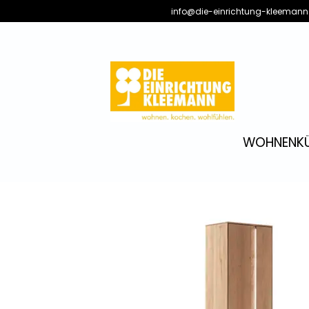
info@die-einrichtung-kleemann
WOHNEN
K