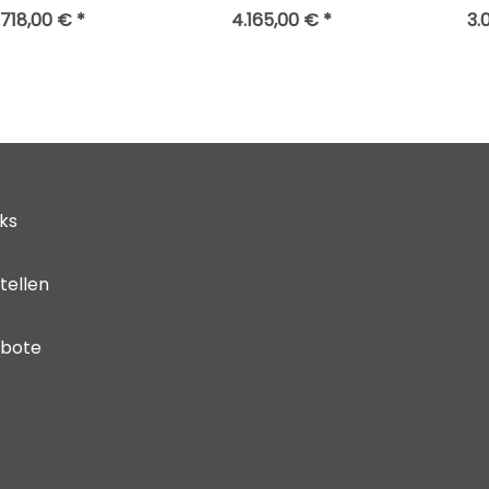
.718,00 € *
4.165,00 € *
3.
cks
tellen
ebote