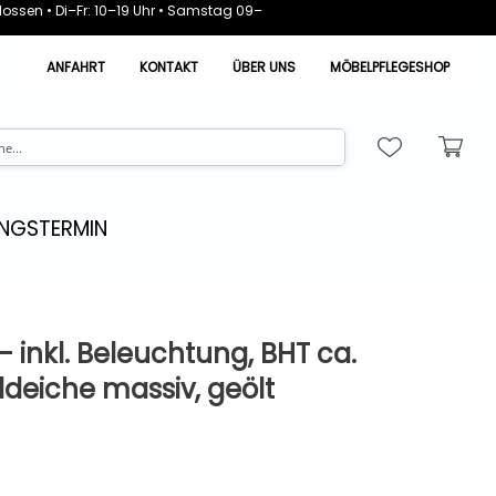
ossen • Di–Fr: 10–19 Uhr • Samstag 09–
ANFAHRT
KONTAKT
ÜBER UNS
MÖBELPFLEGESHOP
NGSTERMIN
- inkl. Beleuchtung, BHT ca.
deiche massiv, geölt