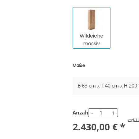
Wildeiche
massiv
Maße
B 63 cm x T 40 cm x H 200
-
+
Anzahl
zzgl. 
2.430,00 € *