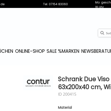
Mo: geschl
.de
Tel.
07154 83060
16 Uhr
ÜCHEN
ONLINE-SHOP
SALE %
MARKEN
NEWS
BERATU
Schrank Due Viso 
63x200x40 cm, Wil
ID 200415
Material