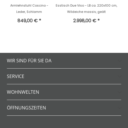
Armlehnstuhl Coscino -
Esstisch Due Viso - LB ca. 220x100 cm,
Leder, Schlamm
Wildeiche massiv, geölt
849,00 € *
2.998,00 € *
WIR SIND FÜR SIE DA
SERVICE
WOHNWELTEN
ÖFFNUNGSZEITEN