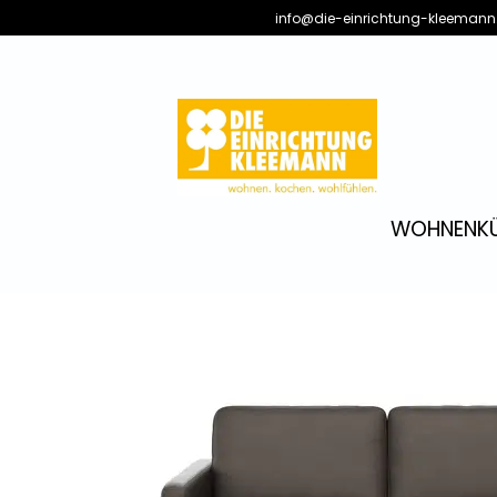
info@die-einrichtung-kleemann
WOHNEN
K