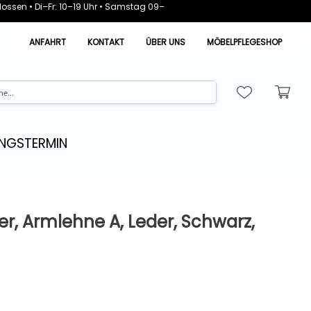
ossen • Di–Fr: 10–19 Uhr • Samstag 09–
ANFAHRT
KONTAKT
ÜBER UNS
MÖBELPFLEGESHOP
NGSTERMIN
er, Armlehne A, Leder, Schwarz,