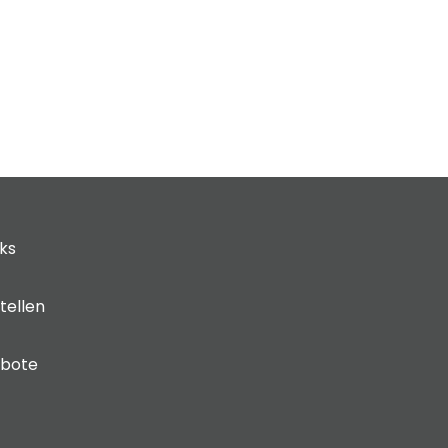
cks
tellen
ebote