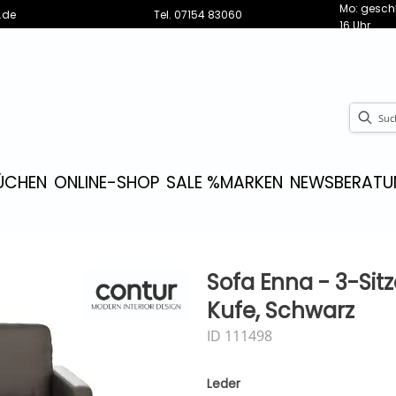
Mo: geschl
.de
Tel.
07154 83060
16 Uhr
ÜCHEN
ONLINE-SHOP
SALE %
MARKEN
NEWS
BERATU
Sofa Enna - 3-Sitz
Kufe, Schwarz
ID 111498
Leder