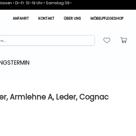
ossen • Di–Fr: 10–19 Uhr • Samstag 09–
ANFAHRT
KONTAKT
ÜBER UNS
MÖBELPFLEGESHOP
NGSTERMIN
zer, Armlehne A, Leder, Cognac