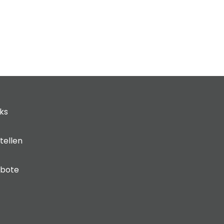
cks
tellen
ebote