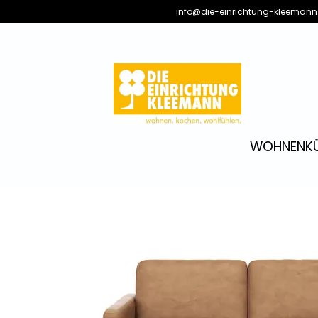
info@die-einrichtung-kleemann
WOHNEN
K