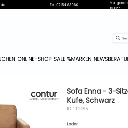
Mo: geschl
.de
Tel.
07154 83060
16 Uhr
ÜCHEN
ONLINE-SHOP
SALE %
MARKEN
NEWS
BERATU
Sofa Enna - 3-Sit
Kufe, Schwarz
ID 111496
Leder