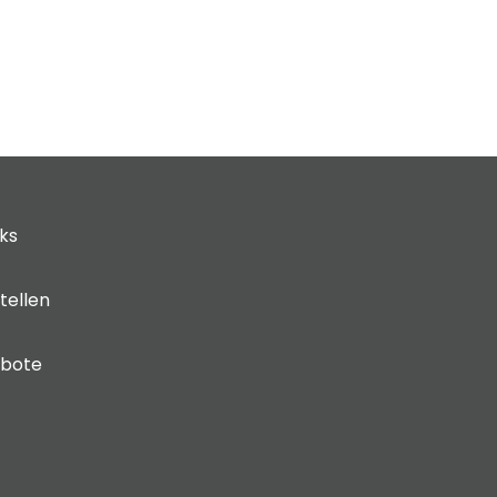
cks
tellen
ebote