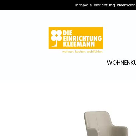
info@die-einrichtung-kleemann
WOHNEN
K