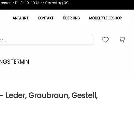
ossen • Di–Fr: 10–19 Uhr • Samstag 09–
ANFAHRT
KONTAKT
ÜBER UNS
MÖBELPFLEGESHOP
NGSTERMIN
- Leder, Graubraun, Gestell,