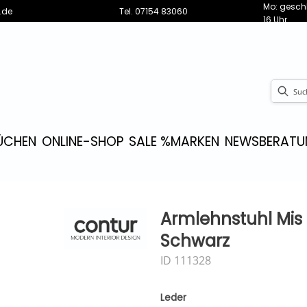
Mo: geschl
.de
Tel.
07154 83060
16 Uhr
ÜCHEN
ONLINE-SHOP
SALE %
MARKEN
NEWS
BERATU
Armlehnstuhl Mis 
Schwarz
ID 111328
Leder