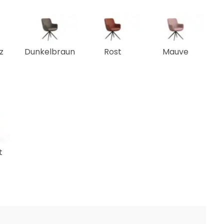
z
Dunkelbraun
Rost
Mauve
t