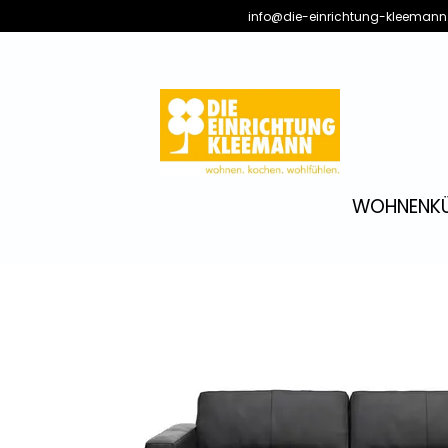
info@die-einrichtung-kleemann
WOHNEN
K