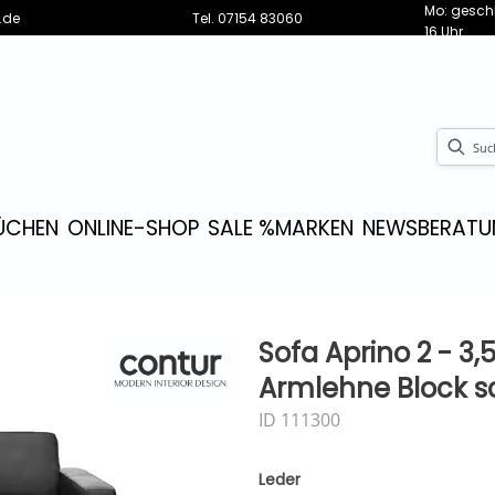
Mo: geschl
.de
Tel.
07154 83060
16 Uhr
ÜCHEN
ONLINE-SHOP
SALE %
MARKEN
NEWS
BERATU
Sofa Aprino 2 - 3,5
Armlehne Block 
ID 111300
Leder