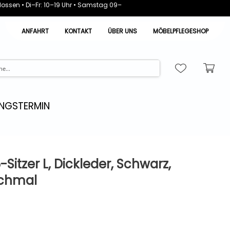
ossen • Di–Fr: 10–19 Uhr • Samstag 09–
ANFAHRT
KONTAKT
ÜBER UNS
MÖBELPFLEGESHOP
NGSTERMIN
-Sitzer L, Dickleder, Schwarz,
schmal