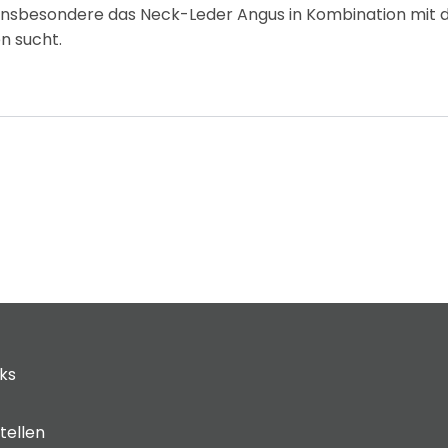
 insbesondere das Neck-Leder Angus in Kombination mit d
n sucht.
cks
tellen