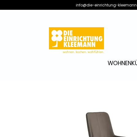
info@die-einrichtung-kleemann
WOHNEN
K