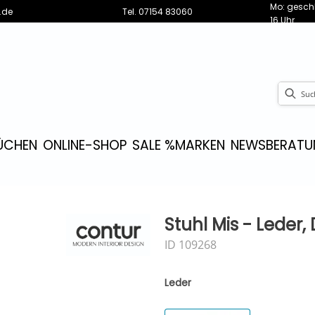
Mo: geschl
.de
Tel.
07154 83060
16 Uhr
ÜCHEN
ONLINE-SHOP
SALE %
MARKEN
NEWS
BERATU
Stuhl Mis - Leder,
ID 109268
Leder