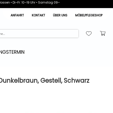
ossen • Di–Fr: 10–19 Uhr • Samstag 09–
ANFAHRT
KONTAKT
ÜBER UNS
MÖBELPFLEGESHOP
NGSTERMIN
 Dunkelbraun, Gestell, Schwarz