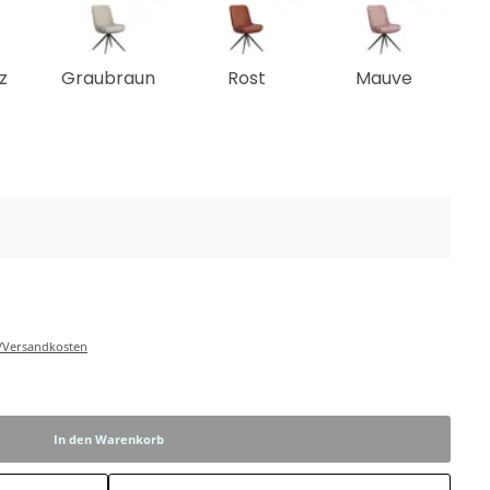
z
Graubraun
Rost
Mauve
r-/Versandkosten
In den Warenkorb