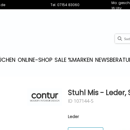
Mo: geschl
.de
Tel.
07154 83060
16 Uhr
ÜCHEN
ONLINE-SHOP
SALE %
MARKEN
NEWS
BERATU
Stuhl Mis - Leder,
ID 107144-5
Leder