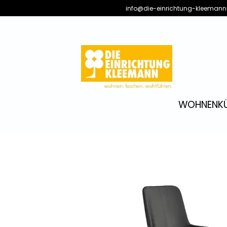
info@die-einrichtung-kleemann
WOHNEN
K