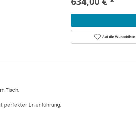
634,00 € *
Auf die Wunschliste
am Tisch.
t perfekter Linienführung.