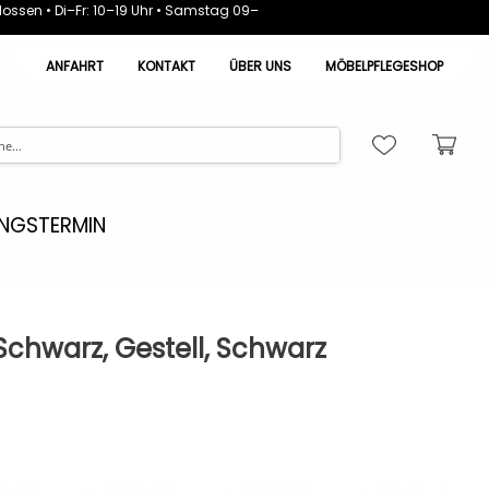
ossen • Di–Fr: 10–19 Uhr • Samstag 09–
ANFAHRT
KONTAKT
ÜBER UNS
MÖBELPFLEGESHOP
NGSTERMIN
 Schwarz, Gestell, Schwarz