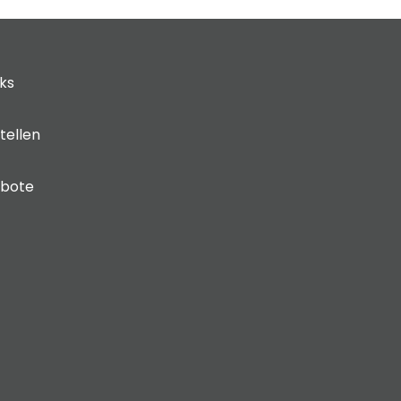
cks
tellen
ebote