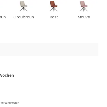
aun
Graubraun
Rost
Mauve
0 Wochen
r-/Versandkosten