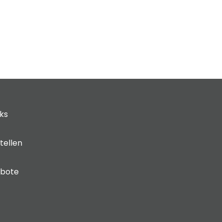
cks
tellen
ebote