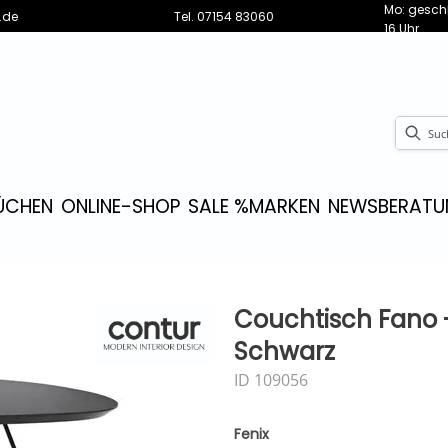
Mo: geschl
.de
Tel.
07154 83060
16 Uhr
ÜCHEN
ONLINE-SHOP
SALE %
MARKEN
NEWS
BERATU
Couchtisch Fano -
Schwarz
ID 109056
Fenix