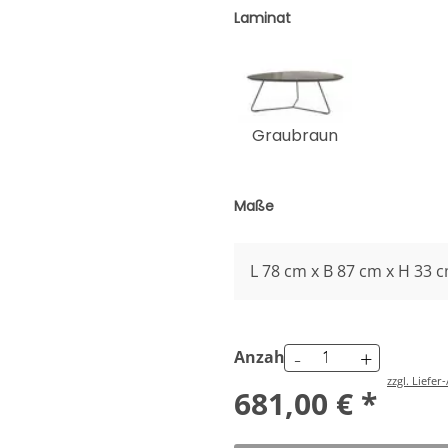
Laminat
Graubraun
Maße
L 78 cm x B 87 cm x H 33 
-
+
Anzahl
zzgl. Liefe
681,00 € *