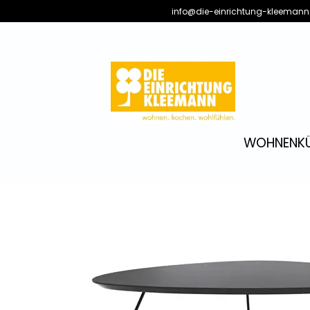
info@die-einrichtung-kleemann
WOHNEN
K