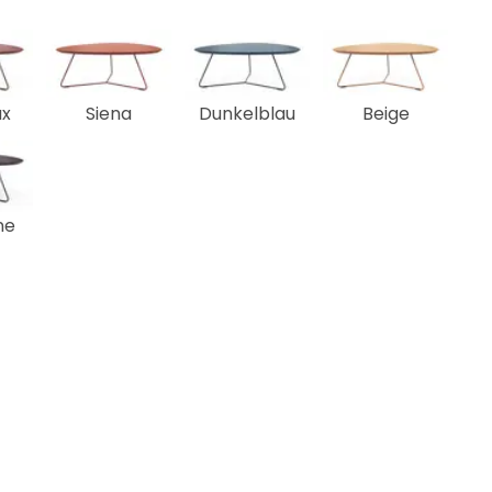
ux
Siena
Dunkelblau
Beige
ne