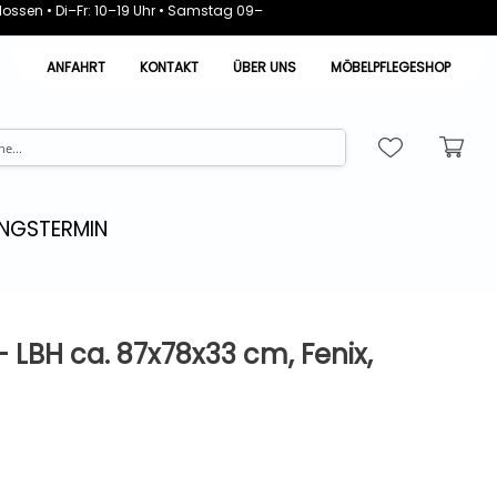
ossen • Di–Fr: 10–19 Uhr • Samstag 09–
ANFAHRT
KONTAKT
ÜBER UNS
MÖBELPFLEGESHOP
NGSTERMIN
 LBH ca. 87x78x33 cm, Fenix,