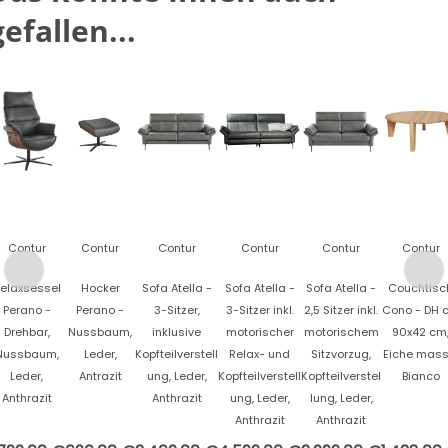
gefallen...
Contur
Contur
Contur
Contur
Contur
Contur
elaxsessel
Hocker
Sofa Atella -
Sofa Atella -
Sofa Atella -
Couchtisc
Perano -
Perano -
3-Sitzer,
3-Sitzer inkl.
2,5 Sitzer inkl.
Cono - DH c
Drehbar,
Nussbaum,
inklusive
motorischer
motorischem
90x42 cm
Nussbaum,
Leder,
Kopfteilverstell
Relax- und
Sitzvorzug,
Eiche mass
Leder,
Antrazit
ung, Leder,
Kopfteilverstell
Kopfteilverstel
Bianco
Anthrazit
Anthrazit
ung, Leder,
lung, Leder,
Anthrazit
Anthrazit