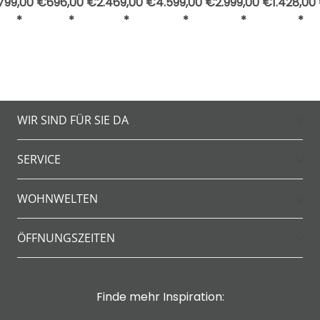
.799,00 €
696,00 €
2.469,00 €
4.599,00 €
2.999,00 €
1.428,00
*
*
*
*
*
*
WIR SIND FÜR SIE DA
SERVICE
WOHNWELTEN
ÖFFNUNGSZEITEN
Finde mehr Inspiration: