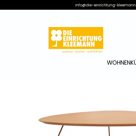
info@die-einrichtung-kleemann
WOHNEN
K