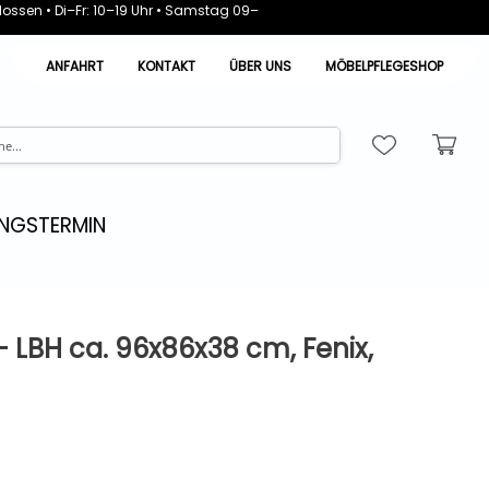
ossen • Di–Fr: 10–19 Uhr • Samstag 09–
ANFAHRT
KONTAKT
ÜBER UNS
MÖBELPFLEGESHOP
NGSTERMIN
 LBH ca. 96x86x38 cm, Fenix,