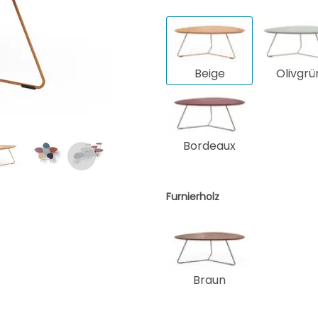
Beige
Olivgrü
Bordeaux
Furnierholz
Braun