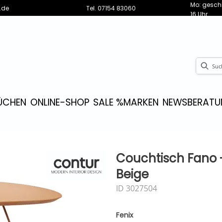
Mo: geschl
.de
Tel.
07154 83060
16 Uhr
ÜCHEN
ONLINE-SHOP
SALE %
MARKEN
NEWS
BERATU
Couchtisch Fano -
Beige
ID 3027504
Fenix