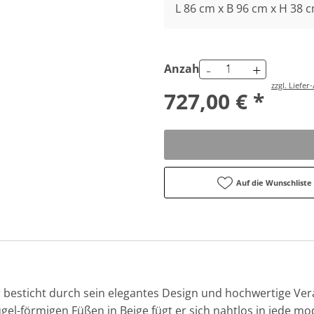
L 86 cm x B 96 cm x H 38 
-
+
Anzahl
zzgl. Liefe
727,00 € *
Auf die Wunschliste
besticht durch sein elegantes Design und hochwertige Vera
ügel-förmigen Füßen in Beige fügt er sich nahtlos in jede