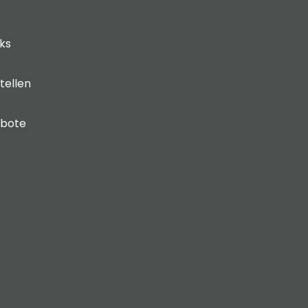
cks
tellen
ebote