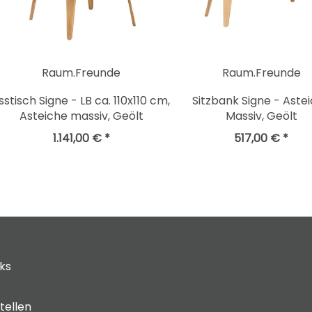
Raum.Freunde
Raum.Freunde
sstisch Signe - LB ca. 110x110 cm,
Sitzbank Signe - Aste
Asteiche massiv, Geölt
Massiv, Geölt
1.141,00 € *
517,00 € *
cks
tellen