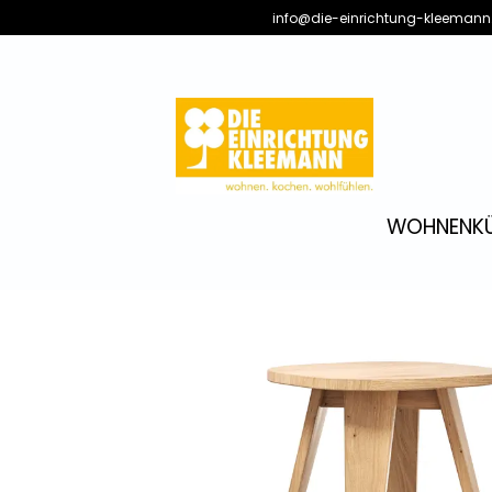
info@die-einrichtung-kleemann
WOHNEN
K