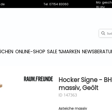
Mo: geschl
.de
Tel.
07154 83060
16 Uhr
ÜCHEN
ONLINE-SHOP
SALE %
MARKEN
NEWS
BERATU
Hocker Signe - BH
massiv, Geölt
ID 147363
Asteiche massiv