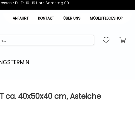
ossen • Di–Fr: 10–19 Uhr • Samstag 09–
ANFAHRT
KONTAKT
ÜBER UNS
MÖBELPFLEGESHOP
NGSTERMIN
T ca. 40x50x40 cm, Asteiche