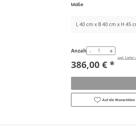
Maße
L 40 cm x B 40 cm x H 45 
-
+
Anzahl
zzgl. Liefe
386,00 € *
Auf die Wunschliste