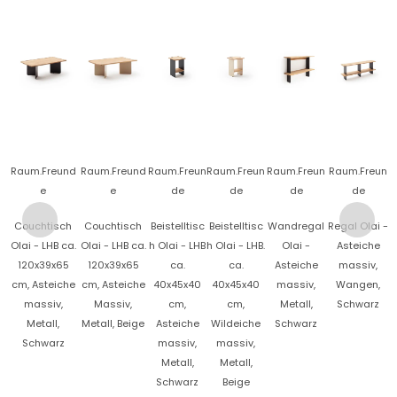
Raum.Freund
Raum.Freund
Raum.Freun
Raum.Freun
Raum.Freun
Raum.Freun
e
e
de
de
de
de
Couchtisch
Couchtisch
Beistelltisc
Beistelltisc
Wandregal
Regal Olai -
Olai - LHB ca.
Olai - LHB ca.
h Olai - LHB
h Olai - LHB.
Olai -
Asteiche
120x39x65
120x39x65
ca.
ca.
Asteiche
massiv,
cm, Asteiche
cm, Asteiche
40x45x40
40x45x40
massiv,
Wangen,
massiv,
Massiv,
cm,
cm,
Metall,
Schwarz
Metall,
Metall, Beige
Asteiche
Wildeiche
Schwarz
Schwarz
massiv,
massiv,
Metall,
Metall,
Schwarz
Beige