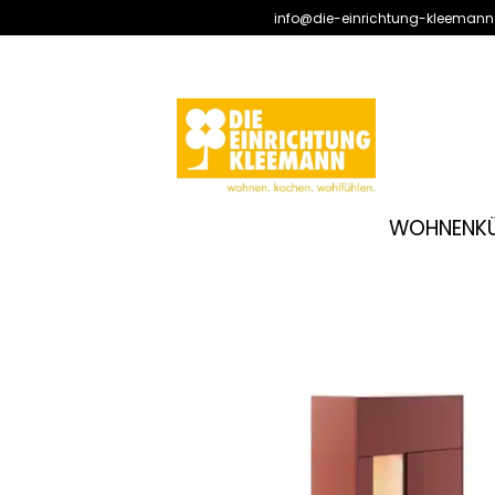
info@die-einrichtung-kleemann
WOHNEN
K