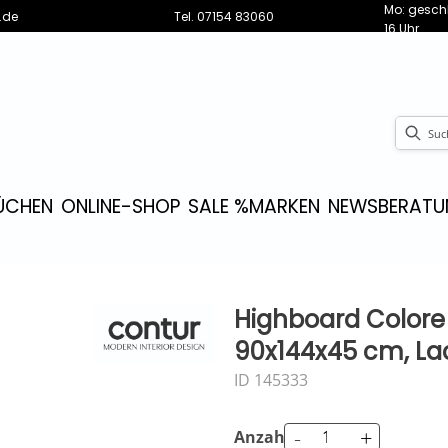
Mo: geschl
.de
Tel.
07154 83060
16 Uhr
ÜCHEN
ONLINE-SHOP
SALE %
MARKEN
NEWS
BERATU
Highboard Colore 
90x144x45 cm, La
ID 145333
-
+
Anzahl