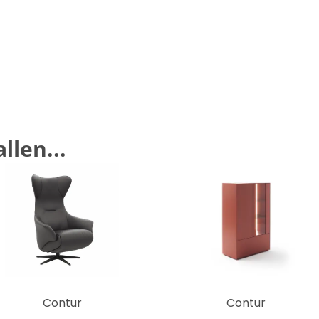
llen...
Contur
Contur