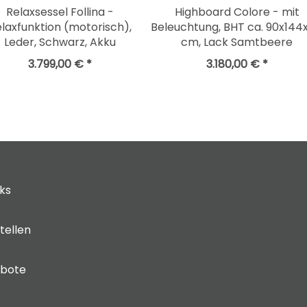
Relaxsessel Follina -
Highboard Colore - mit
laxfunktion (motorisch),
Beleuchtung, BHT ca. 90x144
Leder, Schwarz, Akku
cm, Lack Samtbeere
3.799,00 € *
3.180,00 € *
cks
tellen
ebote