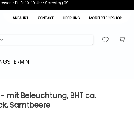
ossen • Di–Fr: 10–19 Uhr • Samstag 09–
ANFAHRT
KONTAKT
ÜBER UNS
MÖBELPFLEGESHOP
NGSTERMIN
- mit Beleuchtung, BHT ca.
ck, Samtbeere