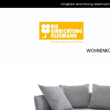
info@die-einrichtung-kleemann
WOHNEN
K