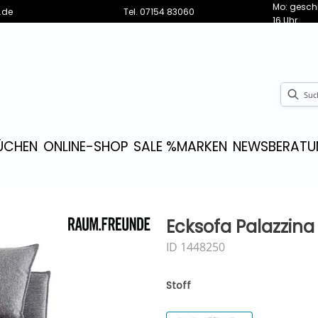
Mo: geschl
.de
Tel.
07154 83060
16 Uhr
ÜCHEN
ONLINE-SHOP
SALE %
MARKEN
NEWS
BERATU
Ecksofa Palazzina 
ID 1448250
Stoff