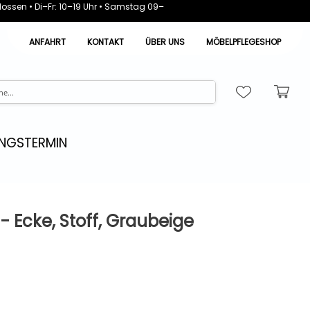
ossen • Di–Fr: 10–19 Uhr • Samstag 09–
ANFAHRT
KONTAKT
ÜBER UNS
MÖBELPFLEGESHOP
NGSTERMIN
- Ecke, Stoff, Graubeige