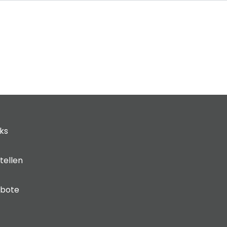
cks
tellen
ebote