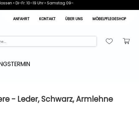
ossen • Di–Fr: 10–19 Uhr • Samstag 09–
ANFAHRT
KONTAKT
ÜBER UNS
MÖBELPFLEGESHOP
NGSTERMIN
re - Leder, Schwarz, Armlehne