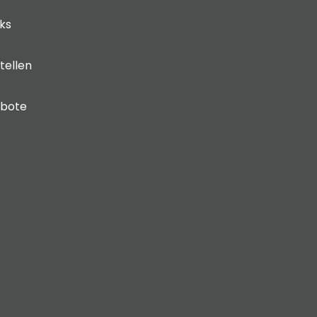
cks
tellen
ebote