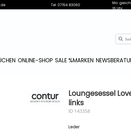
Mo: geschl
.de
Tel.
07154 83060
16 Uhr
ÜCHEN
ONLINE-SHOP
SALE %
MARKEN
NEWS
BERATU
Loungesessel Love
links
ID 143358
Leder