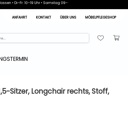
ossen • Di–Fr: 10–19 Uhr • Samstag 09–
ANFAHRT
KONTAKT
ÜBER UNS
MÖBELPFLEGESHOP
NGSTERMIN
5-Sitzer, Longchair rechts, Stoff,