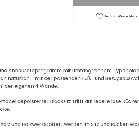
Auf die Wunschliste
 und Anbausofaprogramm mit umfangreichem Typenplan. O
h natürlich - mit der passenden Fuß- und Bezugsauswahl 
" der eigenen 4 Wände.
bel gepolsterter Blocksitz trifft auf legere lose Rücke
cke.
sivholz und Holzwerkstoffen, werden im Sitz und Rücken el
.