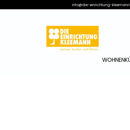
info@die-einrichtung-kleemann
WOHNEN
K