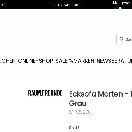
Mo: geschl
.de
Tel.
07154 83060
16 Uhr
ÜCHEN
ONLINE-SHOP
SALE %
MARKEN
NEWS
BERATU
Ecksofa Morten - 1,
Grau
ID 125200
Stoff