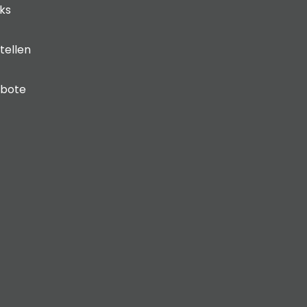
cks
tellen
ebote