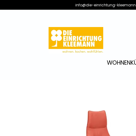
info@die-einrichtung-kleemann
WOHNEN
K