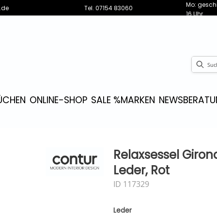
Mo: geschl
.de
Tel.
07154 83060
16 Uhr
ÜCHEN
ONLINE-SHOP
SALE %
MARKEN
NEWS
BERATU
Relaxsessel Giron
Leder, Rot
ID 117329
Leder