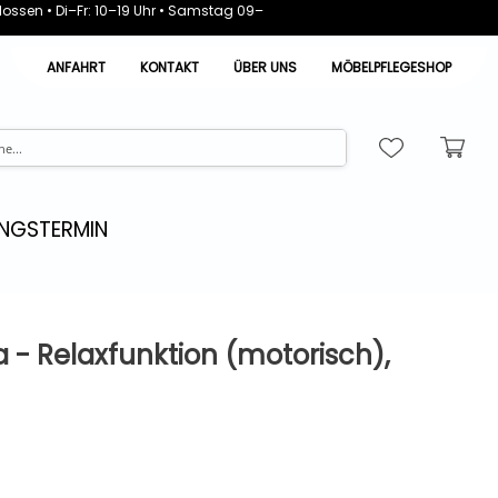
ossen • Di–Fr: 10–19 Uhr • Samstag 09–
ANFAHRT
KONTAKT
ÜBER UNS
MÖBELPFLEGESHOP
NGSTERMIN
a - Relaxfunktion (motorisch),