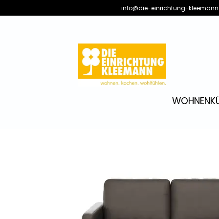
info@die-einrichtung-kleemann
WOHNEN
K