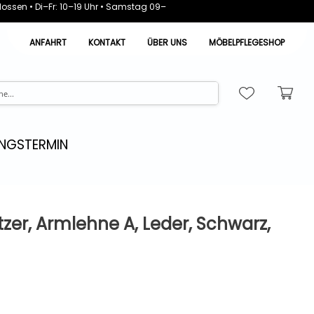
ossen • Di–Fr: 10–19 Uhr • Samstag 09–
ANFAHRT
KONTAKT
ÜBER UNS
MÖBELPFLEGESHOP
NGSTERMIN
tzer, Armlehne A, Leder, Schwarz,