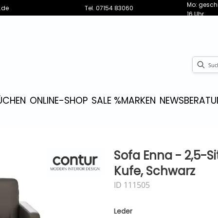
Mo: geschl
.de
Tel.
07154 83060
16 Uhr
ÜCHEN
ONLINE-SHOP
SALE %
MARKEN
NEWS
BERATU
Sofa Enna - 2,5-Si
Kufe, Schwarz
ID 111505
Leder