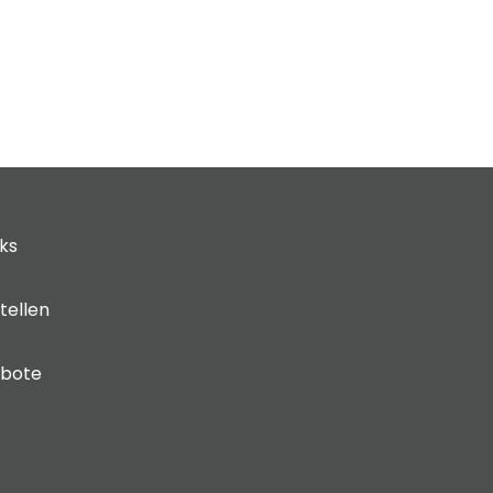
cks
tellen
ebote