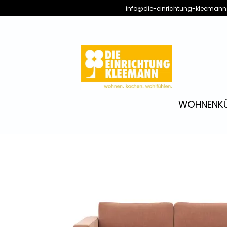
info@die-einrichtung-kleemann
WOHNEN
K