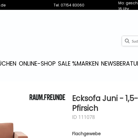
Mo: geschl
.de
Tel.
07154 83060
16 Uhr
ÜCHEN
ONLINE-SHOP
SALE %
MARKEN
NEWS
BERATU
Ecksofa Juni - 1,5-
Pfirsich
ID 111078
Flachgewebe