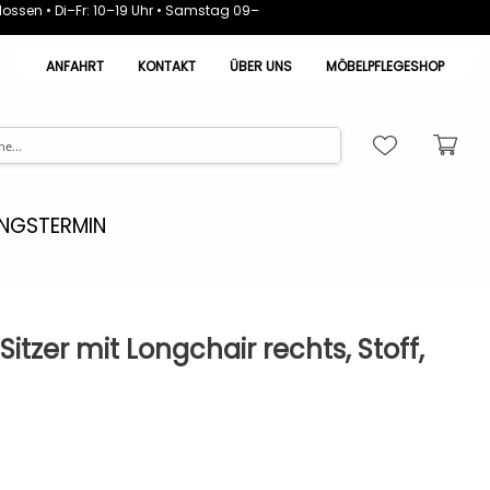
ossen • Di–Fr: 10–19 Uhr • Samstag 09–
ANFAHRT
KONTAKT
ÜBER UNS
MÖBELPFLEGESHOP
NGSTERMIN
Sitzer mit Longchair rechts, Stoff,