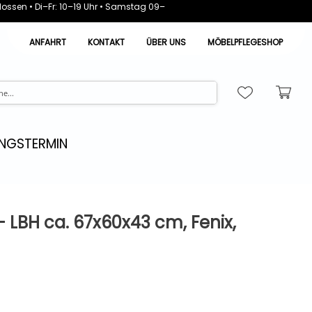
ossen • Di–Fr: 10–19 Uhr • Samstag 09–
ANFAHRT
KONTAKT
ÜBER UNS
MÖBELPFLEGESHOP
NGSTERMIN
 LBH ca. 67x60x43 cm, Fenix,