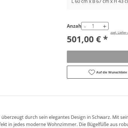
L 60 cm x B 67 cm x H 43 
-
+
Anzahl
zzgl. Liefe
501,00 € *
Auf die Wunschliste
überzeugt durch sein elegantes Design in Schwarz. Mit sei
rfekt in jedes moderne Wohnzimmer. Die Bügelfüße aus rob