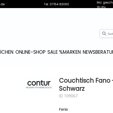
Mo: geschl
.de
Tel.
07154 83060
16 Uhr
ÜCHEN
ONLINE-SHOP
SALE %
MARKEN
NEWS
BERATU
Couchtisch Fano -
Schwarz
ID 109067
Fenix