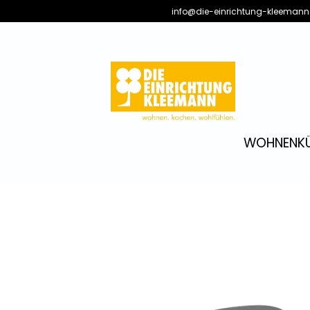
info@die-einrichtung-kleemann
WOHNEN
K