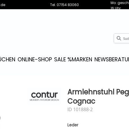
Mo: geschl
.de
Tel.
07154 83060
16 Uhr
ÜCHEN
ONLINE-SHOP
SALE %
MARKEN
NEWS
BERATU
Armlehnstuhl Pegar
Cognac
ID 101888-2
Leder