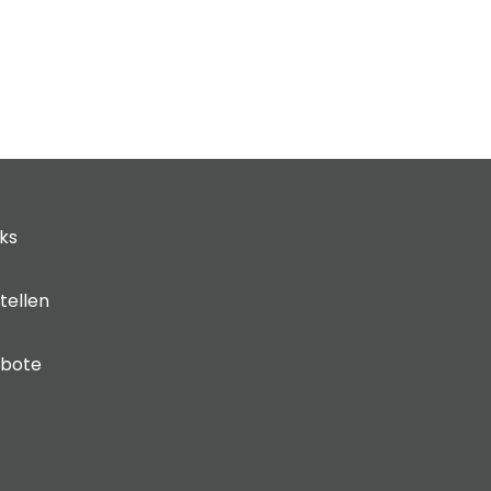
cks
tellen
ebote