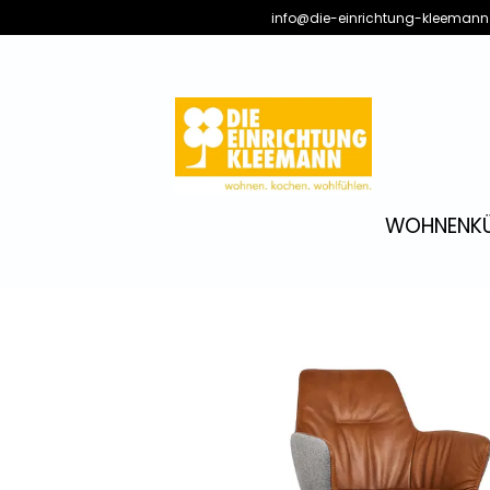
info@die-einrichtung-kleemann
WOHNEN
K