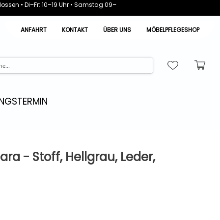
ossen • Di–Fr: 10–19 Uhr • Samstag 09–
ANFAHRT
KONTAKT
ÜBER UNS
MÖBELPFLEGESHOP
NGSTERMIN
a - Stoff, Hellgrau, Leder,