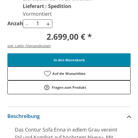
Lieferart : Spedition
Vormontiert
-
+
Anzahl
2.699,00 € *
zzgl. Liefer-/Versandkosten
In den Warenkorb
Auf die Wunschliste
Fragen zum Produkt
Beschreibung
Das Contur Sofa Enna in edlem Grau vereint
Stil und Komfort auf höchstem Niveau. Mit