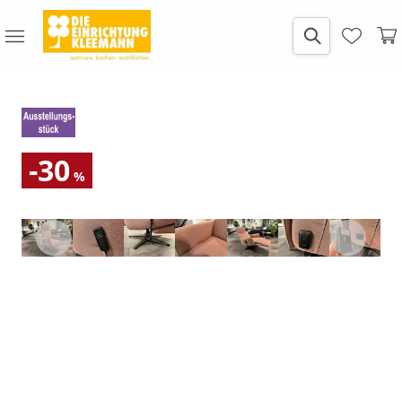
-30
%