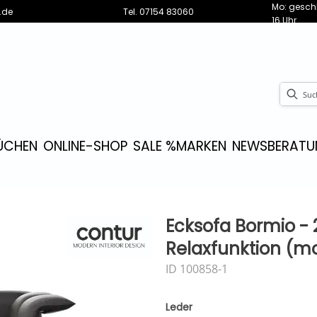
Mo: geschl
.de
Tel.
07154 83060
16 Uhr
ÜCHEN
ONLINE-SHOP
SALE %
MARKEN
NEWS
BERATU
Ecksofa Bormio - 2
Relaxfunktion (mo
ID 100858-1
Leder