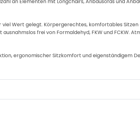
lzahl an Elementen mit Longchairs, Anbausofas und Anb
.
 viel Wert gelegt. Körpergerechtes, komfortables Sitzen 
t ausnahmslos frei von Formaldehyd, FKW und FCKW. Atm
ktion, ergonomischer Sitzkomfort und eigenständigem De