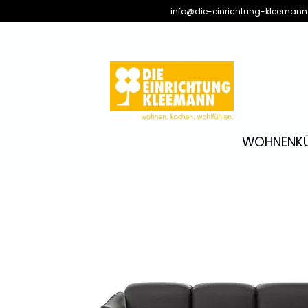
info@die-einrichtung-kleemann
WOHNEN
K