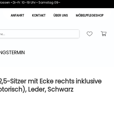
ossen • Di–Fr: 10–19 Uhr • Samstag 09–
ANFAHRT
KONTAKT
ÜBER UNS
MÖBELPFLEGESHOP
NGSTERMIN
,5-Sitzer mit Ecke rechts inklusive
torisch), Leder, Schwarz