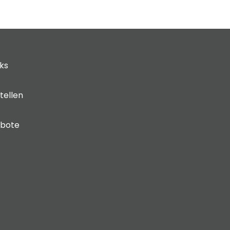
cks
tellen
ebote