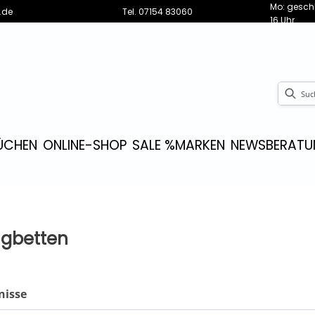
Mo: geschl
.de
Tel.
07154 83060
16 Uhr
ÜCHEN
ONLINE-SHOP
SALE %
MARKEN
NEWS
BERATU
ngbetten
nisse