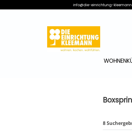
info@die-einrichtung-kleemann
WOHNEN
K
Boxspri
8 Suchergeb