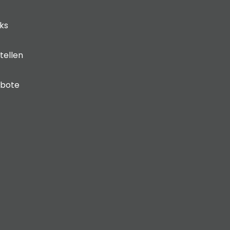
cks
tellen
ebote