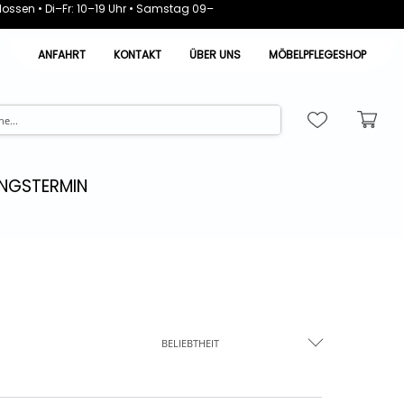
ossen • Di–Fr: 10–19 Uhr • Samstag 09–
ANFAHRT
KONTAKT
ÜBER UNS
MÖBELPFLEGESHOP
NGSTERMIN
BELIEBTHEIT