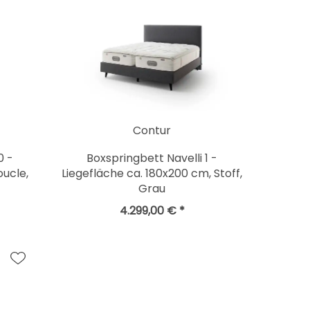
Contur
0 -
Boxspringbett Navelli 1 -
oucle,
Liegefläche ca. 180x200 cm, Stoff,
Grau
4.299,00 € *