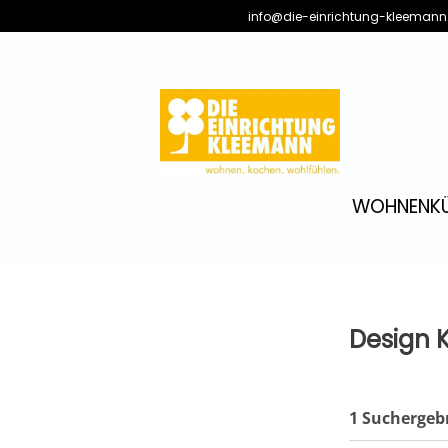
info@die-einrichtung-kleemann
WOHNEN
K
Design 
1 Suchergeb