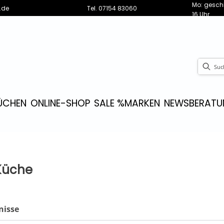
Mo: geschl
.de
Tel.
07154 83060
16 Uhr
ÜCHEN
ONLINE-SHOP
SALE %
MARKEN
NEWS
BERATU
Küche
nisse