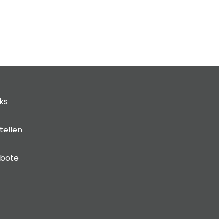
cks
tellen
ebote