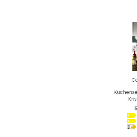
C
Küchenzei
Kri
5