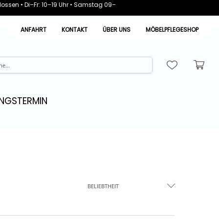
ossen • Di–Fr: 10–19 Uhr • Samstag 09–
ANFAHRT
KONTAKT
ÜBER UNS
MÖBELPFLEGESHOP
NGSTERMIN
BELIEBTHEIT