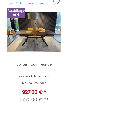
vor Ort zu besichtigen
contur_raumfreunde
Esstisch Eldur von
Raum.Freunde
927,00 € *
1.772,00 € **